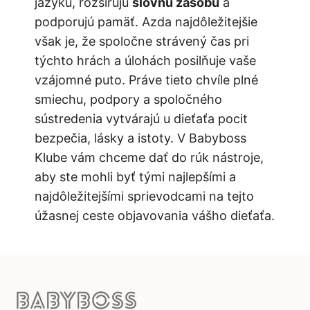
jazyku, rozširujú
slovnú zásobu
a
podporujú pamäť. Azda najdôležitejšie
však je, že spoločne strávený čas pri
týchto hrách a úlohách posilňuje vaše
vzájomné puto. Práve tieto chvíle plné
smiechu, podpory a spoločného
sústredenia vytvárajú u dieťaťa pocit
bezpečia, lásky a istoty. V Babyboss
Klube vám chceme dať do rúk nástroje,
aby ste mohli byť tými najlepšími a
najdôležitejšími sprievodcami na tejto
úžasnej ceste objavovania vášho dieťaťa.