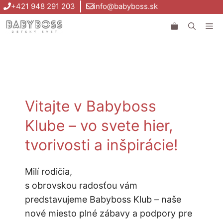
Preskočiť
+421 948 291 203
info@babyboss.sk
na
Me
obsah
Vitajte v Babyboss
Klube – vo svete hier,
tvorivosti a inšpirácie!
Milí rodičia,
s obrovskou radosťou vám
predstavujeme Babyboss Klub – naše
nové miesto plné zábavy a podpory pre