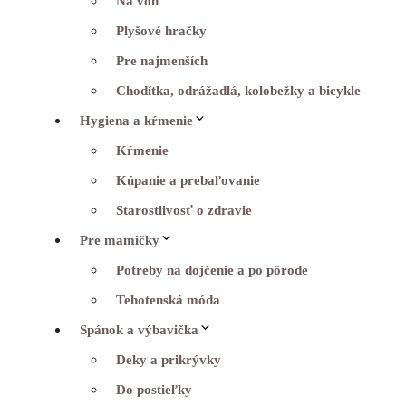
Na von
Plyšové hračky
Pre najmenších
Chodítka, odrážadlá, kolobežky a bicykle
Hygiena a kŕmenie
Kŕmenie
Kúpanie a prebaľovanie
Starostlivosť o zdravie
Pre mamičky
Potreby na dojčenie a po pôrode
Tehotenská móda
Spánok a výbavička
Deky a prikrývky
Do postieľky