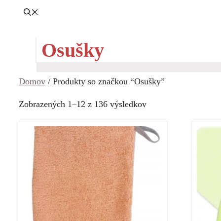
Osušky
Domov
/ Produkty so značkou “Osušky”
Zoradené
Zobrazených 1–12 z 136 výsledkov
podľa
ceny:
od
najnižšej
po
najvyššiu