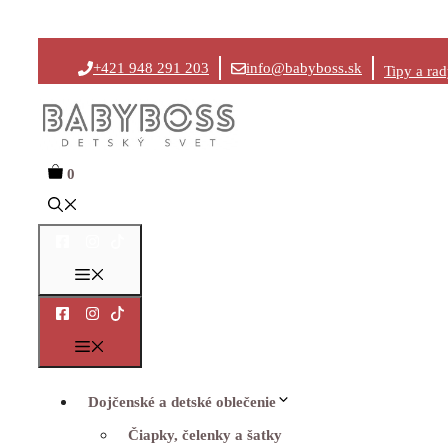
Preskočiť
+421 948 291 203
info@babyboss.sk
Tipy a ra
na
obsah
0
Menu
Menu
Dojčenské a detské oblečenie
Čiapky, čelenky a šatky