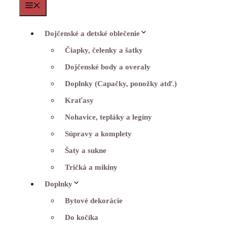
Menu
Dojčenské a detské oblečenie
Čiapky, čelenky a šatky
Dojčenské body a overaly
Doplnky (Capačky, ponožky atď.)
Kraťasy
Nohavice, tepláky a legíny
Súpravy a komplety
Šaty a sukne
Tričká a mikiny
Doplnky
Bytové dekorácie
Do kočíka