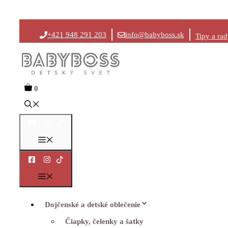
Preskočiť
+421 948 291 203
info@babyboss.sk
Tipy a ra
na
obsah
0
Menu
Menu
Dojčenské a detské oblečenie
Čiapky, čelenky a šatky