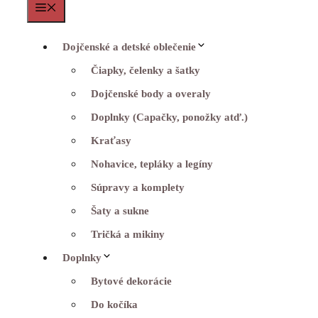
Menu
Dojčenské a detské oblečenie
Čiapky, čelenky a šatky
Dojčenské body a overaly
Doplnky (Capačky, ponožky atď.)
Kraťasy
Nohavice, tepláky a legíny
Súpravy a komplety
Šaty a sukne
Tričká a mikiny
Doplnky
Bytové dekorácie
Do kočíka