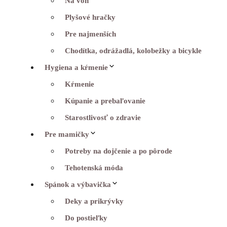
Na von
Plyšové hračky
Pre najmenších
Chodítka, odrážadlá, kolobežky a bicykle
Hygiena a kŕmenie
Kŕmenie
Kúpanie a prebaľovanie
Starostlivosť o zdravie
Pre mamičky
Potreby na dojčenie a po pôrode
Tehotenská móda
Spánok a výbavička
Deky a prikrývky
Do postieľky