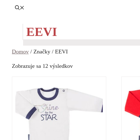
EEVI
Domov
/ Značky / EEVI
Zoradené
Zobrazuje sa 12 výsledkov
podľa
ceny:
od
najnižšej
po
najvyššiu