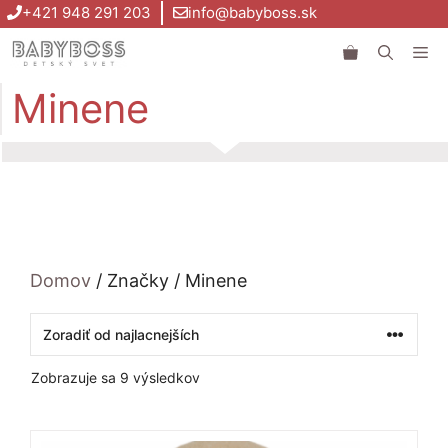
Preskočiť
+421 948 291 203
info@babyboss.sk
na
Me
obsah
Minene
Domov
/ Značky / Minene
Zoradené
Zobrazuje sa 9 výsledkov
podľa
ceny:
od