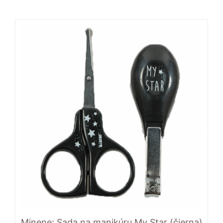
Minene: Sada na manikúru My Star (čierna)