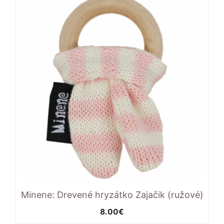
najnižšej
po
najvyššiu
Minene: Drevené hryzátko Zajačik (ružové)
8.00
€