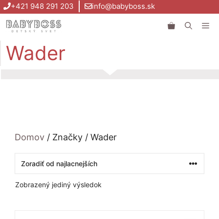
Preskočiť
+421 948 291 203
info@babyboss.sk
na
Me
obsah
Wader
Domov
/ Značky / Wader
Zobrazený jediný výsledok