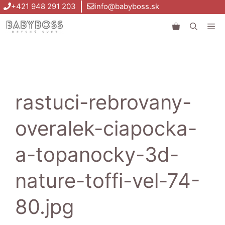
Preskočiť
+421 948 291 203
info@babyboss.sk
na
Me
obsah
rastuci-rebrovany-
overalek-ciapocka-
a-topanocky-3d-
nature-toffi-vel-74-
80.jpg