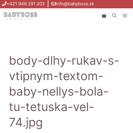
Preskočiť
+421 948 291 203
info@babyboss.sk
na
Me
obsah
body-dlhy-rukav-s-
vtipnym-textom-
baby-nellys-bola-
tu-tetuska-vel-
74.jpg