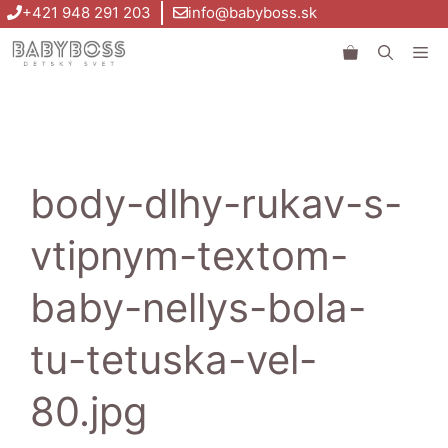
Preskočiť
+421 948 291 203
info@babyboss.sk
na
Me
obsah
body-dlhy-rukav-s-
vtipnym-textom-
baby-nellys-bola-
tu-tetuska-vel-
80.jpg