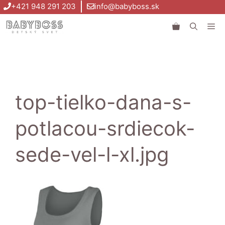
Preskočiť
+421 948 291 203
info@babyboss.sk
na
Me
obsah
top-tielko-dana-s-
potlacou-srdiecok-
sede-vel-l-xl.jpg