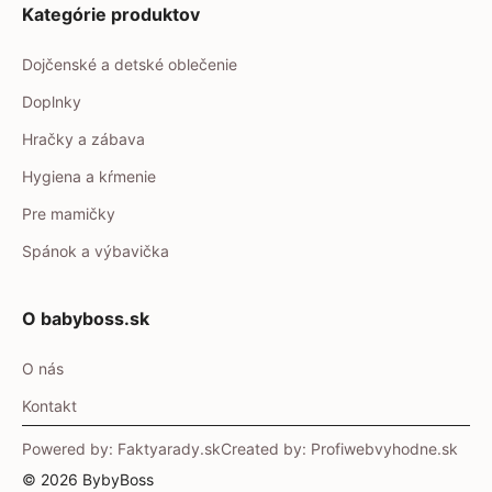
Kategórie produktov
Dojčenské a detské oblečenie
Doplnky
Hračky a zábava
Hygiena a kŕmenie
Pre mamičky
Spánok a výbavička
O babyboss.sk
O nás
Kontakt
Powered by: Faktyarady.sk
Created by: Profiwebvyhodne.sk
© 2026 BybyBoss
Item added to cart.