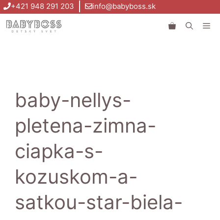
Preskočiť
+421 948 291 203
info@babyboss.sk
na
Me
obsah
baby-nellys-
pletena-zimna-
ciapka-s-
kozuskom-a-
satkou-star-biela-