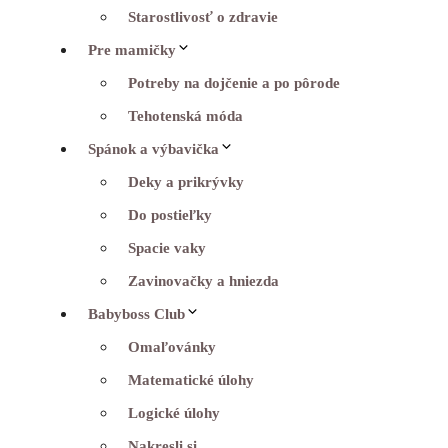
Starostlivosť o zdravie
Pre mamičky
Potreby na dojčenie a po pôrode
Tehotenská móda
Spánok a výbavička
Deky a prikrývky
Do postieľky
Spacie vaky
Zavinovačky a hniezda
Babyboss Club
Omaľovánky
Matematické úlohy
Logické úlohy
Nakresli si…