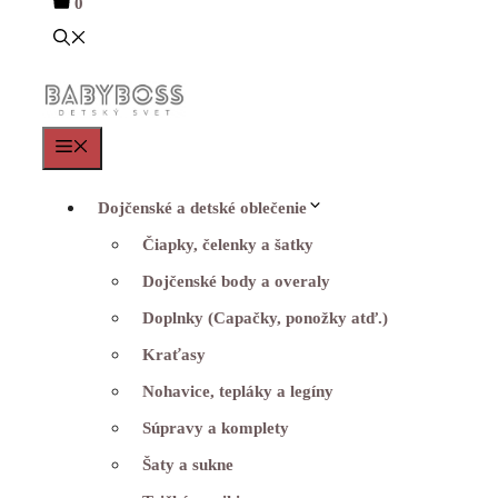
0
Menu
Dojčenské a detské oblečenie
Čiapky, čelenky a šatky
Dojčenské body a overaly
Doplnky (Capačky, ponožky atď.)
Kraťasy
Nohavice, tepláky a legíny
Súpravy a komplety
Šaty a sukne