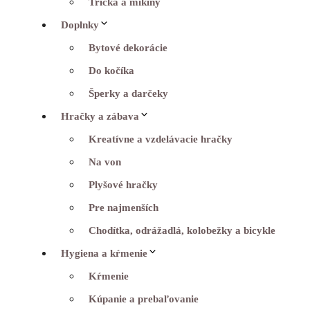
Tričká a mikiny
Doplnky
Bytové dekorácie
Do kočíka
Šperky a darčeky
Hračky a zábava
Kreatívne a vzdelávacie hračky
Na von
Plyšové hračky
Pre najmenších
Chodítka, odrážadlá, kolobežky a bicykle
Hygiena a kŕmenie
Kŕmenie
Kúpanie a prebaľovanie