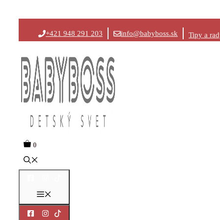
Preskočiť
+421 948 291 203
info@babyboss.sk
Tipy a ra
na
obsah
0
Menu