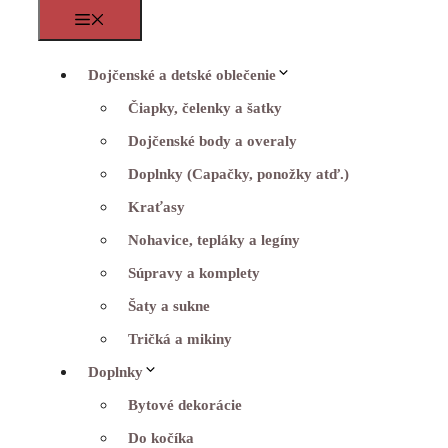
Menu
Dojčenské a detské oblečenie
Čiapky, čelenky a šatky
Dojčenské body a overaly
Doplnky (Capačky, ponožky atď.)
Kraťasy
Nohavice, tepláky a legíny
Súpravy a komplety
Šaty a sukne
Tričká a mikiny
Doplnky
Bytové dekorácie
Do kočíka