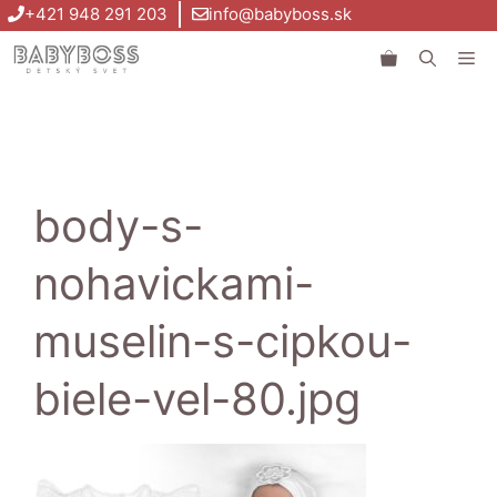
Preskočiť
+421 948 291 203
info@babyboss.sk
na
Me
obsah
body-s-
nohavickami-
muselin-s-cipkou-
biele-vel-80.jpg