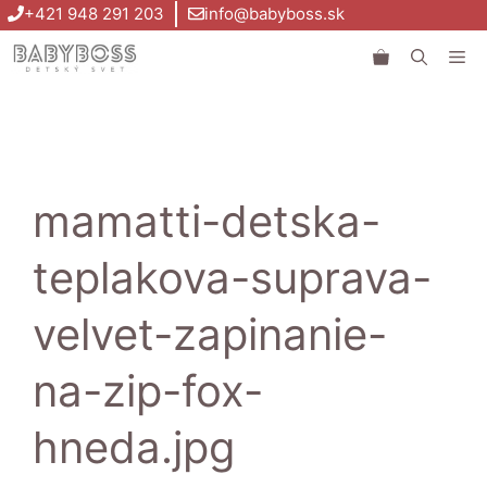
Preskočiť
+421 948 291 203
info@babyboss.sk
na
Me
obsah
mamatti-detska-
teplakova-suprava-
velvet-zapinanie-
na-zip-fox-
hneda.jpg