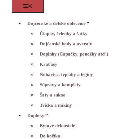
Menu
Dojčenské a detské oblečenie
Čiapky, čelenky a šatky
Dojčenské body a overaly
Doplnky (Capačky, ponožky atď.)
Kraťasy
Nohavice, tepláky a legíny
Súpravy a komplety
Šaty a sukne
Tričká a mikiny
Doplnky
Bytové dekorácie
Do kočíka