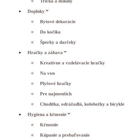
Tričká a mikiny
Doplnky
Bytové dekorácie
Do kočíka
Šperky a darčeky
Hračky a zábava
Kreatívne a vzdelávacie hračky
Na von
Plyšové hračky
Pre najmenších
Chodítka, odrážadlá, kolobežky a bicykle
Hygiena a kŕmenie
Kŕmenie
Kúpanie a prebaľovanie