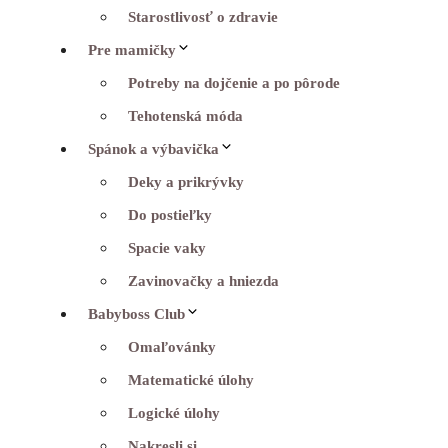
Starostlivosť o zdravie
Pre mamičky
Potreby na dojčenie a po pôrode
Tehotenská móda
Spánok a výbavička
Deky a prikrývky
Do postieľky
Spacie vaky
Zavinovačky a hniezda
Babyboss Club
Omaľovánky
Matematické úlohy
Logické úlohy
Nakresli si…