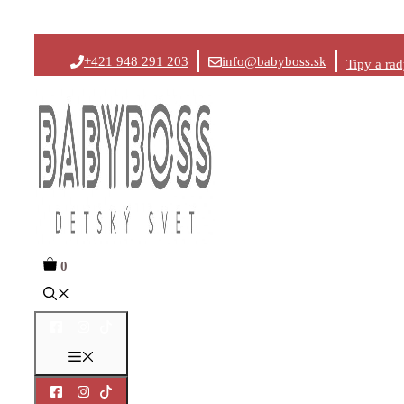
Preskočiť
+421 948 291 203
info@babyboss.sk
Tipy a ra
na
obsah
0
Menu