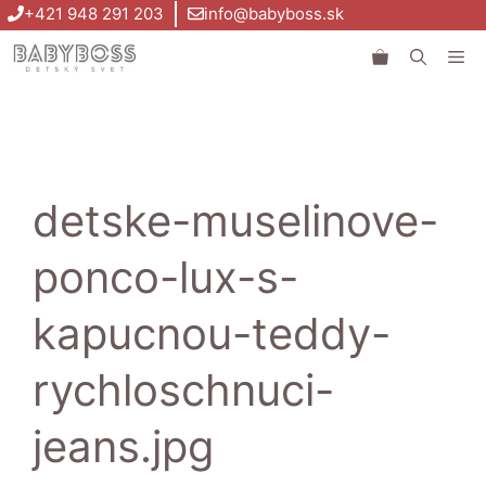
Preskočiť
+421 948 291 203
info@babyboss.sk
na
Me
obsah
detske-muselinove-
ponco-lux-s-
kapucnou-teddy-
rychloschnuci-
jeans.jpg