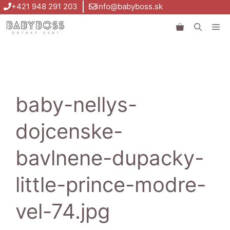
Preskočiť
+421 948 291 203
info@babyboss.sk
na
Me
obsah
baby-nellys-
dojcenske-
bavlnene-dupacky-
little-prince-modre-
vel-74.jpg