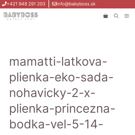
Preskočiť
+421 948 291 203
info@babyboss.sk
na
Me
obsah
mamatti-latkova-
plienka-eko-sada-
nohavicky-2-x-
plienka-princezna-
bodka-vel-5-14-