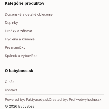
Kategórie produktov
Dojčenské a detské oblečenie
Doplnky
Hračky a zábava
Hygiena a kŕmenie
Pre mamičky
Spánok a výbavička
O babyboss.sk
O nás
Kontakt
Powered by: Faktyarady.sk
Created by: Profiwebvyhodne.sk
© 2026 BybyBoss
Item added to cart.