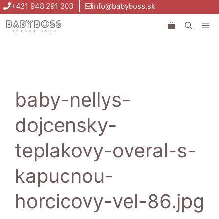
Preskočiť
+421 948 291 203
info@babyboss.sk
na
Me
obsah
baby-nellys-
dojcensky-
teplakovy-overal-s-
kapucnou-
horcicovy-vel-86.jpg