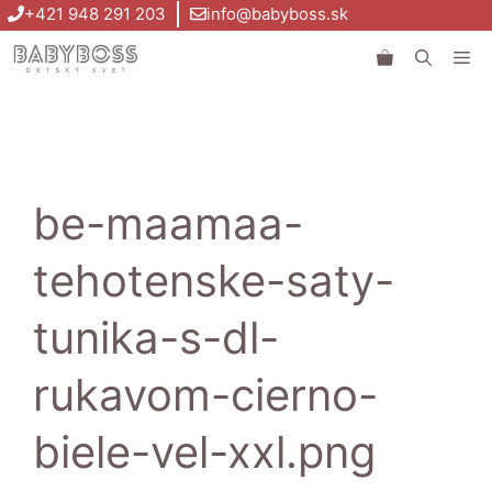
Preskočiť
+421 948 291 203
info@babyboss.sk
na
Me
obsah
be-maamaa-
tehotenske-saty-
tunika-s-dl-
rukavom-cierno-
biele-vel-xxl.png