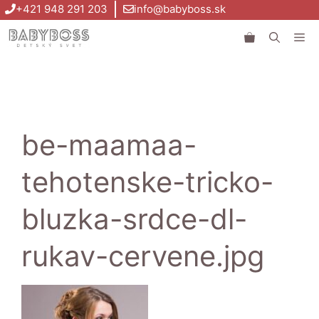
Preskočiť
+421 948 291 203
info@babyboss.sk
na
Me
obsah
be-maamaa-
tehotenske-tricko-
bluzka-srdce-dl-
rukav-cervene.jpg