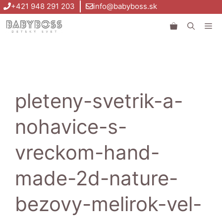
Preskočiť
+421 948 291 203
info@babyboss.sk
na
Me
obsah
pleteny-svetrik-a-
nohavice-s-
vreckom-hand-
made-2d-nature-
bezovy-melirok-vel-