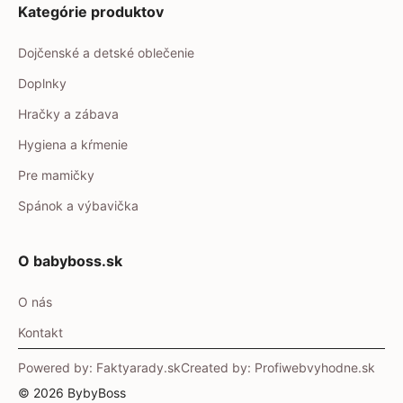
Kategórie produktov
Dojčenské a detské oblečenie
Doplnky
Hračky a zábava
Hygiena a kŕmenie
Pre mamičky
Spánok a výbavička
O babyboss.sk
O nás
Kontakt
Powered by: Faktyarady.sk
Created by: Profiwebvyhodne.sk
© 2026 BybyBoss
Item added to cart.