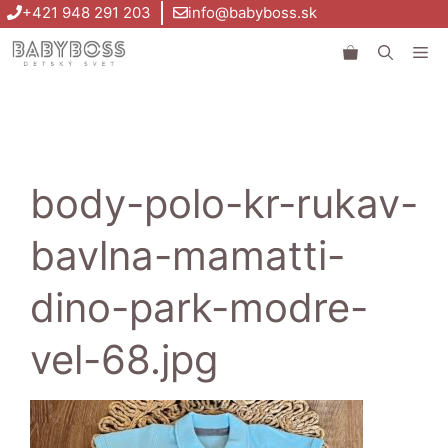
Preskočiť
+421 948 291 203
info@babyboss.sk
na
Me
obsah
body-polo-kr-rukav-
bavlna-mamatti-
dino-park-modre-
vel-68.jpg