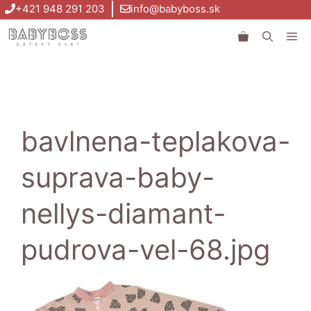
Preskočiť
+421 948 291 203
info@babyboss.sk
na
Me
obsah
bavlnena-teplakova-
suprava-baby-
nellys-diamant-
pudrova-vel-68.jpg