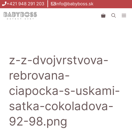
Preskočiť
+421 948 291 203
info@babyboss.sk
na
Me
obsah
z-z-dvojvrstvova-
rebrovana-
ciapocka-s-uskami-
satka-cokoladova-
92-98.png