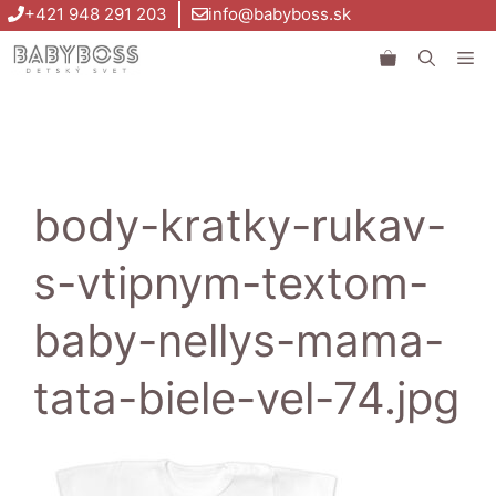
Preskočiť
+421 948 291 203
info@babyboss.sk
na
Me
obsah
body-kratky-rukav-
s-vtipnym-textom-
baby-nellys-mama-
tata-biele-vel-74.jpg