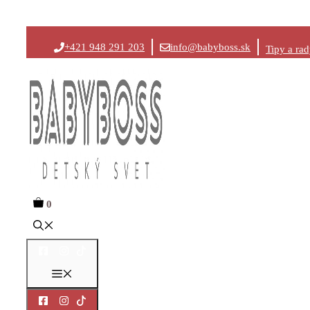
Preskočiť
+421 948 291 203
info@babyboss.sk
Tipy a ra
na
obsah
0
Menu