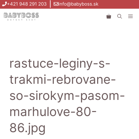
Preskočiť
+421 948 291 203
info@babyboss.sk
na
Me
obsah
rastuce-leginy-s-
trakmi-rebrovane-
so-sirokym-pasom-
marhulove-80-
86.jpg