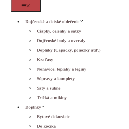
Menu
Dojčenské a detské oblečenie
Čiapky, čelenky a šatky
Dojčenské body a overaly
Doplnky (Capačky, ponožky atď.)
Kraťasy
Nohavice, tepláky a legíny
Súpravy a komplety
Šaty a sukne
Tričká a mikiny
Doplnky
Bytové dekorácie
Do kočíka