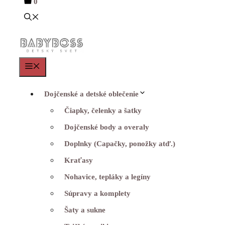
0
Menu
Dojčenské a detské oblečenie
Čiapky, čelenky a šatky
Dojčenské body a overaly
Doplnky (Capačky, ponožky atď.)
Kraťasy
Nohavice, tepláky a legíny
Súpravy a komplety
Šaty a sukne