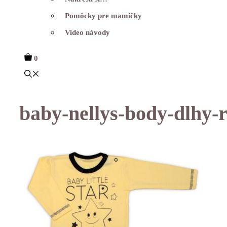
Pomôcky pre mamičky
Video návody
0
baby-nellys-body-dlhy-ru