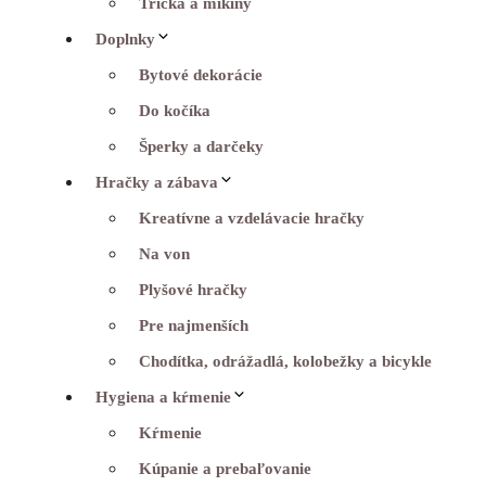
Tričká a mikiny
Doplnky
Bytové dekorácie
Do kočíka
Šperky a darčeky
Hračky a zábava
Kreatívne a vzdelávacie hračky
Na von
Plyšové hračky
Pre najmenších
Chodítka, odrážadlá, kolobežky a bicykle
Hygiena a kŕmenie
Kŕmenie
Kúpanie a prebaľovanie