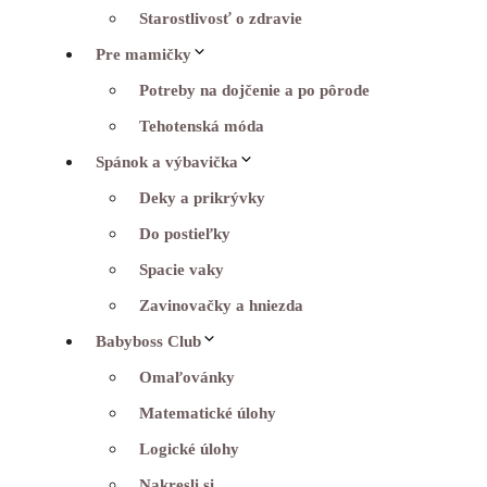
Starostlivosť o zdravie
Pre mamičky
Potreby na dojčenie a po pôrode
Tehotenská móda
Spánok a výbavička
Deky a prikrývky
Do postieľky
Spacie vaky
Zavinovačky a hniezda
Babyboss Club
Omaľovánky
Matematické úlohy
Logické úlohy
Nakresli si…