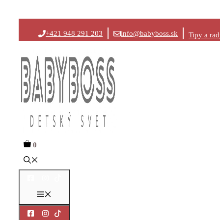
Preskočiť
+421 948 291 203
info@babyboss.sk
Tipy a ra
na
obsah
0
Menu