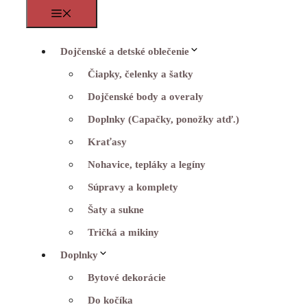
Menu
Dojčenské a detské oblečenie
Čiapky, čelenky a šatky
Dojčenské body a overaly
Doplnky (Capačky, ponožky atď.)
Kraťasy
Nohavice, tepláky a legíny
Súpravy a komplety
Šaty a sukne
Tričká a mikiny
Doplnky
Bytové dekorácie
Do kočíka