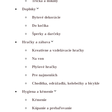
Tričká a mikiny
Doplnky
Bytové dekorácie
Do kočíka
Šperky a darčeky
Hračky a zábava
Kreatívne a vzdelávacie hračky
Na von
Plyšové hračky
Pre najmenších
Chodítka, odrážadlá, kolobežky a bicykle
Hygiena a kŕmenie
Kŕmenie
Kúpanie a prebaľovanie