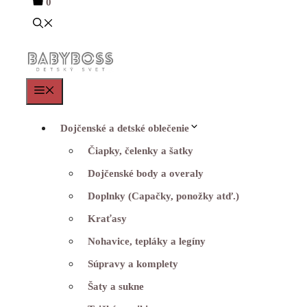
0
Menu
Dojčenské a detské oblečenie
Čiapky, čelenky a šatky
Dojčenské body a overaly
Doplnky (Capačky, ponožky atď.)
Kraťasy
Nohavice, tepláky a legíny
Súpravy a komplety
Šaty a sukne