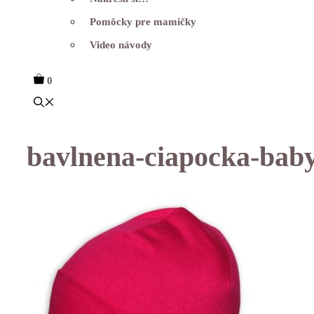
Pomôcky pre mamičky
Video návody
0
bavlnena-ciapocka-baby