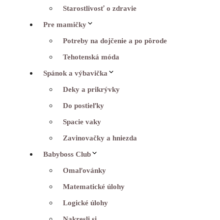
Starostlivosť o zdravie
Pre mamičky
Potreby na dojčenie a po pôrode
Tehotenská móda
Spánok a výbavička
Deky a prikrývky
Do postieľky
Spacie vaky
Zavinovačky a hniezda
Babyboss Club
Omaľovánky
Matematické úlohy
Logické úlohy
Nakresli si…