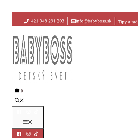
Preskočiť
+421 948 291 203
info@babyboss.sk
Tipy a ra
na
obsah
0
Menu