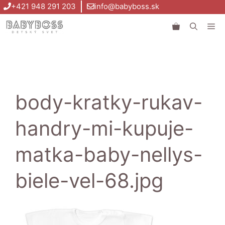
Preskočiť
+421 948 291 203
info@babyboss.sk
na
Me
obsah
body-kratky-rukav-
handry-mi-kupuje-
matka-baby-nellys-
biele-vel-68.jpg