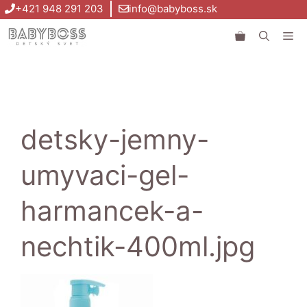
Preskočiť
+421 948 291 203
info@babyboss.sk
na
Me
obsah
detsky-jemny-
umyvaci-gel-
harmancek-a-
nechtik-400ml.jpg