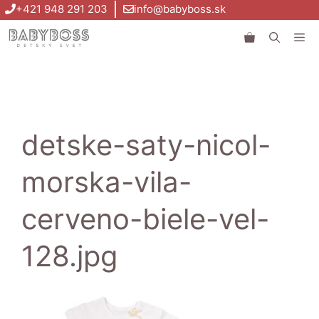
Preskočiť
+421 948 291 203
info@babyboss.sk
na
Me
obsah
detske-saty-nicol-
morska-vila-
cerveno-biele-vel-
128.jpg