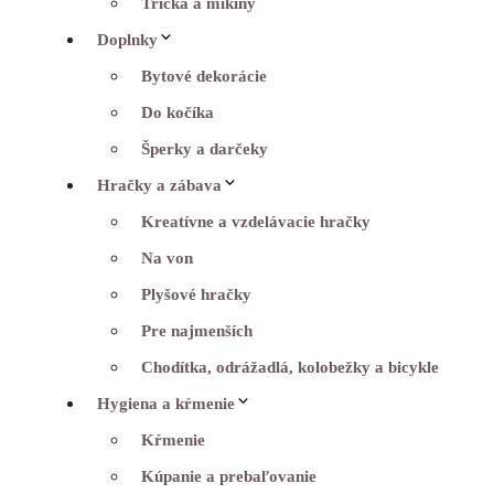
Tričká a mikiny
Doplnky
Bytové dekorácie
Do kočíka
Šperky a darčeky
Hračky a zábava
Kreatívne a vzdelávacie hračky
Na von
Plyšové hračky
Pre najmenších
Chodítka, odrážadlá, kolobežky a bicykle
Hygiena a kŕmenie
Kŕmenie
Kúpanie a prebaľovanie