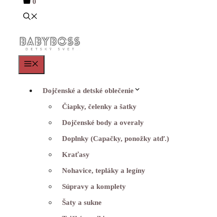
0
Menu
Dojčenské a detské oblečenie
Čiapky, čelenky a šatky
Dojčenské body a overaly
Doplnky (Capačky, ponožky atď.)
Kraťasy
Nohavice, tepláky a legíny
Súpravy a komplety
Šaty a sukne