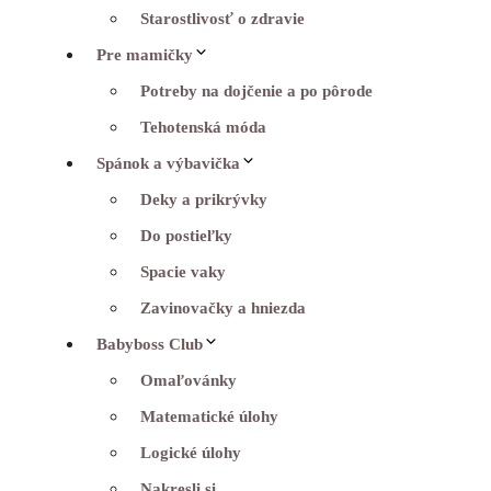
Starostlivosť o zdravie
Pre mamičky
Potreby na dojčenie a po pôrode
Tehotenská móda
Spánok a výbavička
Deky a prikrývky
Do postieľky
Spacie vaky
Zavinovačky a hniezda
Babyboss Club
Omaľovánky
Matematické úlohy
Logické úlohy
Nakresli si…