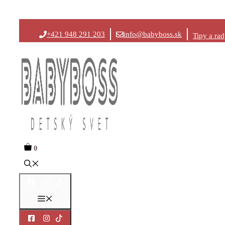
Preskočiť
+421 948 291 203
info@babyboss.sk
Tipy a ra
na
obsah
0
Menu