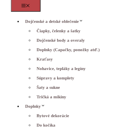
Menu
Dojčenské a detské oblečenie
Čiapky, čelenky a šatky
Dojčenské body a overaly
Doplnky (Capačky, ponožky atď.)
Kraťasy
Nohavice, tepláky a legíny
Súpravy a komplety
Šaty a sukne
Tričká a mikiny
Doplnky
Bytové dekorácie
Do kočíka