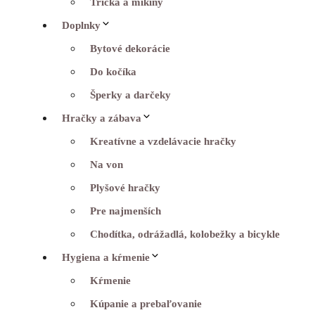
Tričká a mikiny
Doplnky
Bytové dekorácie
Do kočíka
Šperky a darčeky
Hračky a zábava
Kreatívne a vzdelávacie hračky
Na von
Plyšové hračky
Pre najmenších
Chodítka, odrážadlá, kolobežky a bicykle
Hygiena a kŕmenie
Kŕmenie
Kúpanie a prebaľovanie