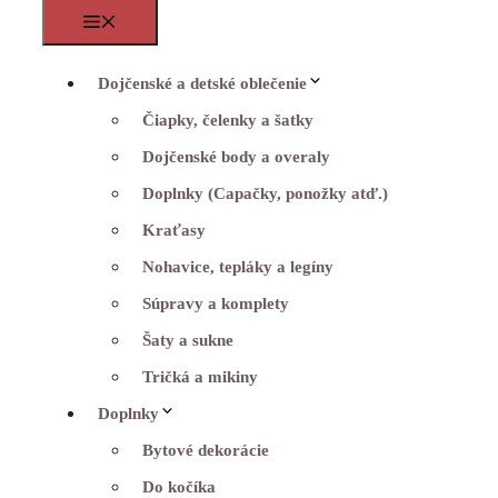
Menu
Dojčenské a detské oblečenie
Čiapky, čelenky a šatky
Dojčenské body a overaly
Doplnky (Capačky, ponožky atď.)
Kraťasy
Nohavice, tepláky a legíny
Súpravy a komplety
Šaty a sukne
Tričká a mikiny
Doplnky
Bytové dekorácie
Do kočíka