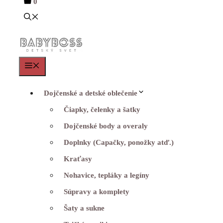
0
Menu
Dojčenské a detské oblečenie
Čiapky, čelenky a šatky
Dojčenské body a overaly
Doplnky (Capačky, ponožky atď.)
Kraťasy
Nohavice, tepláky a legíny
Súpravy a komplety
Šaty a sukne