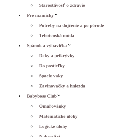
Starostlivosť o zdravie
Pre mamičky
Potreby na dojčenie a po pôrode
Tehotenská móda
Spánok a výbavička
Deky a prikrývky
Do postieľky
Spacie vaky
Zavinovačky a hniezda
Babyboss Club
Omaľovánky
Matematické úlohy
Logické úlohy
Nakresli si…