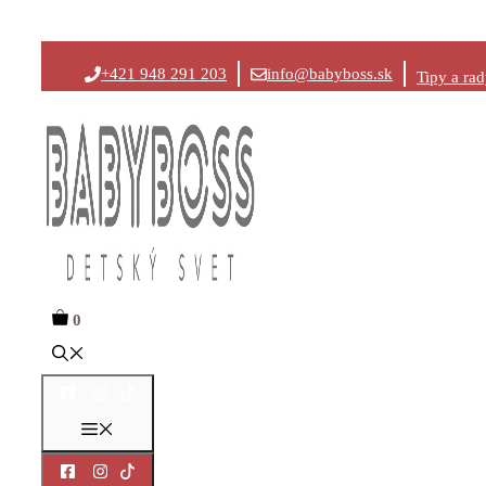
Preskočiť
+421 948 291 203
info@babyboss.sk
Tipy a ra
na
obsah
0
Menu