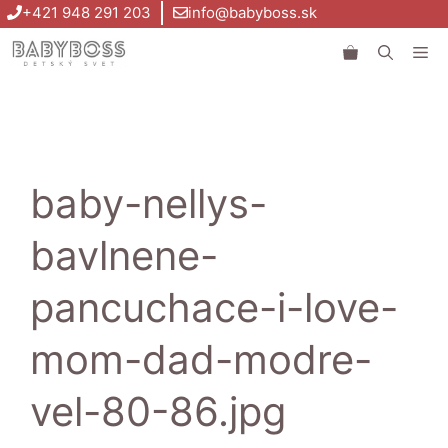
Preskočiť
+421 948 291 203
info@babyboss.sk
na
Me
obsah
baby-nellys-
bavlnene-
pancuchace-i-love-
mom-dad-modre-
vel-80-86.jpg