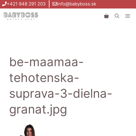
Preskočiť
+421 948 291 203
info@babyboss.sk
na
Me
obsah
be-maamaa-
tehotenska-
suprava-3-dielna-
granat.jpg