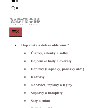
0
Menu
Dojčenské a detské oblečenie
Čiapky, čelenky a šatky
Dojčenské body a overaly
Doplnky (Capačky, ponožky atď.)
Kraťasy
Nohavice, tepláky a legíny
Súpravy a komplety
Šaty a sukne