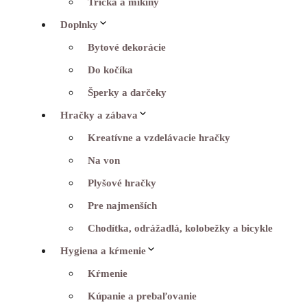
Tričká a mikiny
Doplnky
Bytové dekorácie
Do kočíka
Šperky a darčeky
Hračky a zábava
Kreatívne a vzdelávacie hračky
Na von
Plyšové hračky
Pre najmenších
Chodítka, odrážadlá, kolobežky a bicykle
Hygiena a kŕmenie
Kŕmenie
Kúpanie a prebaľovanie