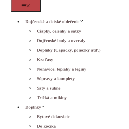
Menu
Dojčenské a detské oblečenie
Čiapky, čelenky a šatky
Dojčenské body a overaly
Doplnky (Capačky, ponožky atď.)
Kraťasy
Nohavice, tepláky a legíny
Súpravy a komplety
Šaty a sukne
Tričká a mikiny
Doplnky
Bytové dekorácie
Do kočíka