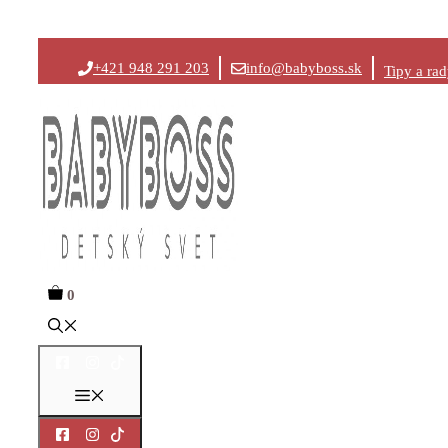
Preskočiť
+421 948 291 203
info@babyboss.sk
Tipy a ra
na
obsah
0
Menu