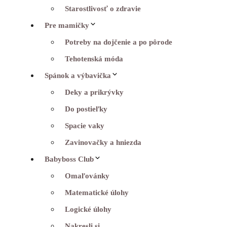
Starostlivosť o zdravie
Pre mamičky
Potreby na dojčenie a po pôrode
Tehotenská móda
Spánok a výbavička
Deky a prikrývky
Do postieľky
Spacie vaky
Zavinovačky a hniezda
Babyboss Club
Omaľovánky
Matematické úlohy
Logické úlohy
Nakresli si…