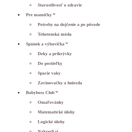
Starostlivosť o zdravie
Pre mamičky
Potreby na dojčenie a po pôrode
Tehotenská móda
Spánok a výbavička
Deky a prikrývky
Do postieľky
Spacie vaky
Zavinovačky a hniezda
Babyboss Club
Omaľovánky
Matematické úlohy
Logické úlohy
Nakresli si…