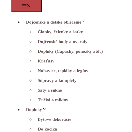
Menu
Dojčenské a detské oblečenie
Čiapky, čelenky a šatky
Dojčenské body a overaly
Doplnky (Capačky, ponožky atď.)
Kraťasy
Nohavice, tepláky a legíny
Súpravy a komplety
Šaty a sukne
Tričká a mikiny
Doplnky
Bytové dekorácie
Do kočíka