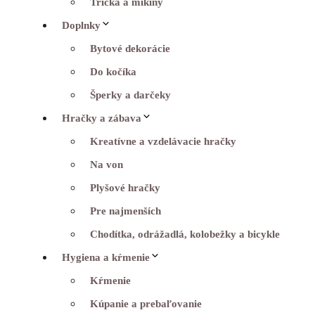
Tričká a mikiny
Doplnky
Bytové dekorácie
Do kočíka
Šperky a darčeky
Hračky a zábava
Kreatívne a vzdelávacie hračky
Na von
Plyšové hračky
Pre najmenších
Chodítka, odrážadlá, kolobežky a bicykle
Hygiena a kŕmenie
Kŕmenie
Kúpanie a prebaľovanie