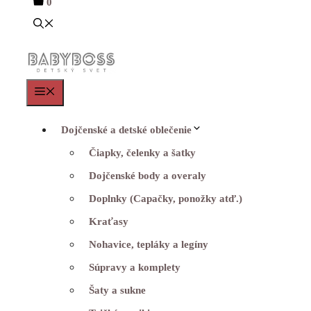
0
Menu
Dojčenské a detské oblečenie
Čiapky, čelenky a šatky
Dojčenské body a overaly
Doplnky (Capačky, ponožky atď.)
Kraťasy
Nohavice, tepláky a legíny
Súpravy a komplety
Šaty a sukne