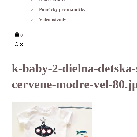
Pomôcky pre mamičky
Video návody
0
k-baby-2-dielna-detska-
cervene-modre-vel-80.j