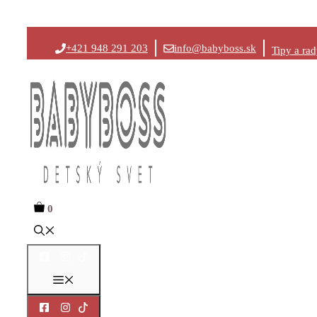
Preskočiť
+421 948 291 203
info@babyboss.sk
Tipy a ra
na
obsah
0
Menu