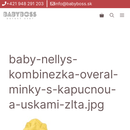
Preskočiť
+421 948 291 203
info@babyboss.sk
na
Me
obsah
baby-nellys-
kombinezka-overal-
minky-s-kapucnou-
a-uskami-zlta.jpg