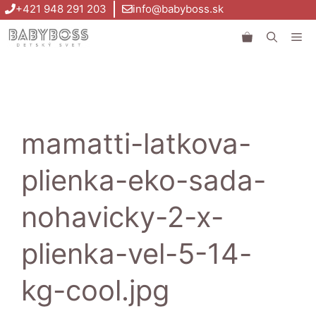
Preskočiť
+421 948 291 203
info@babyboss.sk
na
Me
obsah
mamatti-latkova-
plienka-eko-sada-
nohavicky-2-x-
plienka-vel-5-14-
kg-cool.jpg