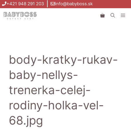
Preskočiť
+421 948 291 203
info@babyboss.sk
na
Me
obsah
body-kratky-rukav-
baby-nellys-
trenerka-celej-
rodiny-holka-vel-
68.jpg