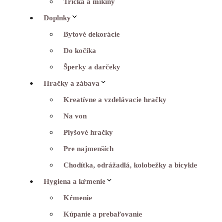
Tričká a mikiny
Doplnky
Bytové dekorácie
Do kočíka
Šperky a darčeky
Hračky a zábava
Kreatívne a vzdelávacie hračky
Na von
Plyšové hračky
Pre najmenších
Chodítka, odrážadlá, kolobežky a bicykle
Hygiena a kŕmenie
Kŕmenie
Kúpanie a prebaľovanie