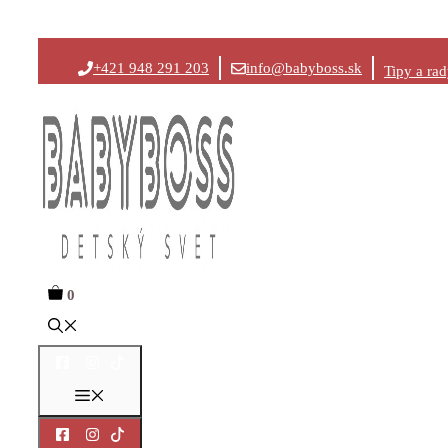
Preskočiť
+421 948 291 203
info@babyboss.sk
Tipy a ra
na
obsah
0
Menu