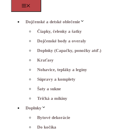
Menu
Dojčenské a detské oblečenie
Čiapky, čelenky a šatky
Dojčenské body a overaly
Doplnky (Capačky, ponožky atď.)
Kraťasy
Nohavice, tepláky a legíny
Súpravy a komplety
Šaty a sukne
Tričká a mikiny
Doplnky
Bytové dekorácie
Do kočíka