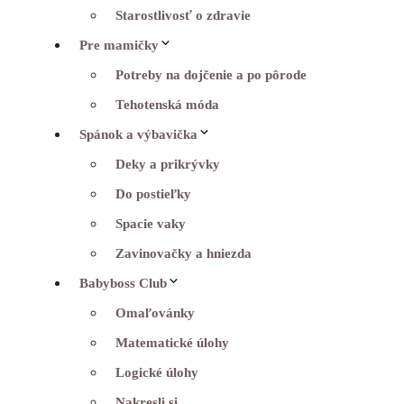
Starostlivosť o zdravie
Pre mamičky
Potreby na dojčenie a po pôrode
Tehotenská móda
Spánok a výbavička
Deky a prikrývky
Do postieľky
Spacie vaky
Zavinovačky a hniezda
Babyboss Club
Omaľovánky
Matematické úlohy
Logické úlohy
Nakresli si…