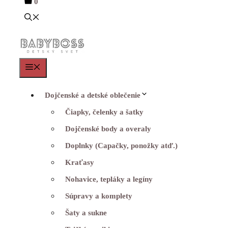
0
Menu
Dojčenské a detské oblečenie
Čiapky, čelenky a šatky
Dojčenské body a overaly
Doplnky (Capačky, ponožky atď.)
Kraťasy
Nohavice, tepláky a legíny
Súpravy a komplety
Šaty a sukne