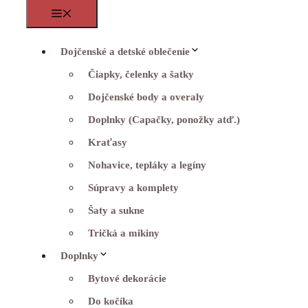
Menu
Dojčenské a detské oblečenie
Čiapky, čelenky a šatky
Dojčenské body a overaly
Doplnky (Capačky, ponožky atď.)
Kraťasy
Nohavice, tepláky a legíny
Súpravy a komplety
Šaty a sukne
Tričká a mikiny
Doplnky
Bytové dekorácie
Do kočíka