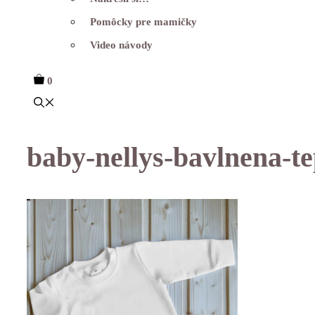
Pomôcky pre mamičky
Video návody
0
baby-nellys-bavlnena-te