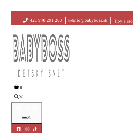
Preskočiť
+421 948 291 203
info@babyboss.sk
Tipy a ra
na
obsah
0
Menu