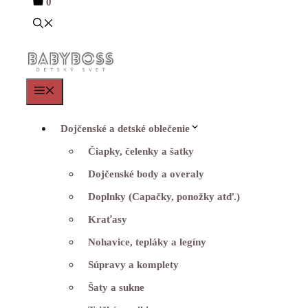
0
Menu
Dojčenské a detské oblečenie
Čiapky, čelenky a šatky
Dojčenské body a overaly
Doplnky (Capačky, ponožky atď.)
Kraťasy
Nohavice, tepláky a legíny
Súpravy a komplety
Šaty a sukne