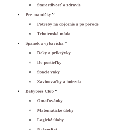
Starostlivosť o zdravie
Pre mamičky
Potreby na dojčenie a po pôrode
Tehotenská móda
Spánok a výbavička
Deky a prikrývky
Do postieľky
Spacie vaky
Zavinovačky a hniezda
Babyboss Club
Omaľovánky
Matematické úlohy
Logické úlohy
Nakresli si…