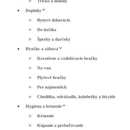
Tričká a mikiny
Doplnky
Bytové dekorácie
Do kočíka
Šperky a darčeky
Hračky a zábava
Kreatívne a vzdelávacie hračky
Na von
Plyšové hračky
Pre najmenších
Chodítka, odrážadlá, kolobežky a bicykle
Hygiena a kŕmenie
Kŕmenie
Kúpanie a prebaľovanie