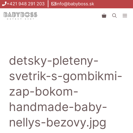
Preskočiť
+421 948 291 203
info@babyboss.sk
na
Me
obsah
detsky-pleteny-
svetrik-s-gombikmi-
zap-bokom-
handmade-baby-
nellys-bezovy.jpg