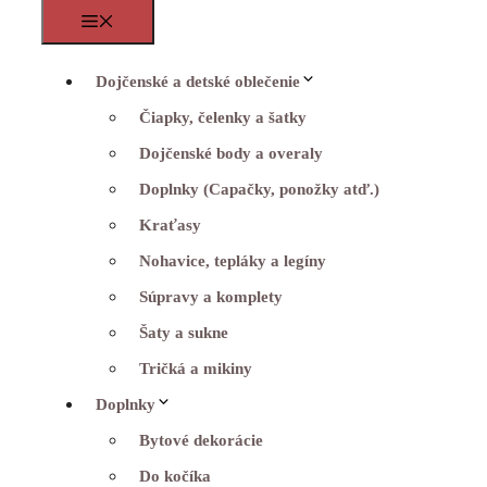
Menu
Dojčenské a detské oblečenie
Čiapky, čelenky a šatky
Dojčenské body a overaly
Doplnky (Capačky, ponožky atď.)
Kraťasy
Nohavice, tepláky a legíny
Súpravy a komplety
Šaty a sukne
Tričká a mikiny
Doplnky
Bytové dekorácie
Do kočíka