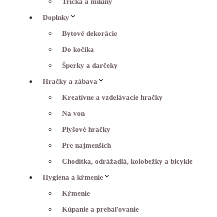
Tričká a mikiny
Doplnky
Bytové dekorácie
Do kočíka
Šperky a darčeky
Hračky a zábava
Kreatívne a vzdelávacie hračky
Na von
Plyšové hračky
Pre najmenších
Chodítka, odrážadlá, kolobežky a bicykle
Hygiena a kŕmenie
Kŕmenie
Kúpanie a prebaľovanie