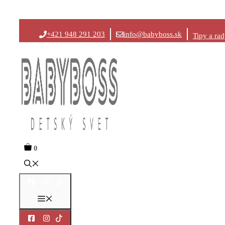
Preskočiť
+421 948 291 203
info@babyboss.sk
Tipy a ra
na
obsah
0
Menu