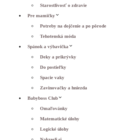
Starostlivosť o zdravie
Pre mamičky
Potreby na dojčenie a po pôrode
Tehotenská móda
Spánok a výbavička
Deky a prikrývky
Do postieľky
Spacie vaky
Zavinovačky a hniezda
Babyboss Club
Omaľovánky
Matematické úlohy
Logické úlohy
Nakresli si…