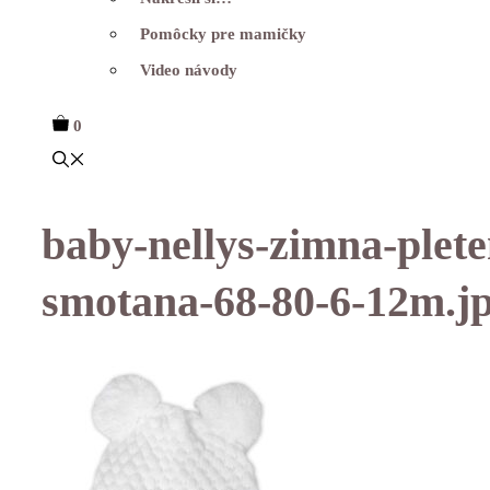
Pomôcky pre mamičky
Video návody
0
baby-nellys-zimna-plete
smotana-68-80-6-12m.j