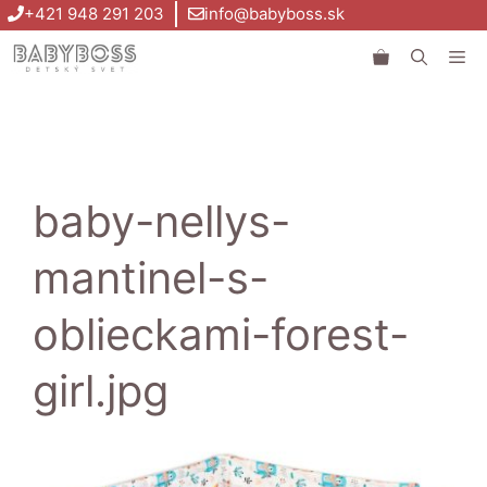
Preskočiť
+421 948 291 203
info@babyboss.sk
na
Me
obsah
baby-nellys-
mantinel-s-
oblieckami-forest-
girl.jpg