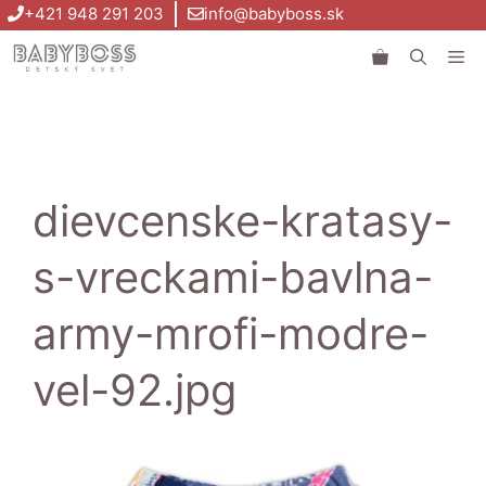
Preskočiť
+421 948 291 203
info@babyboss.sk
na
Me
obsah
dievcenske-kratasy-
s-vreckami-bavlna-
army-mrofi-modre-
vel-92.jpg