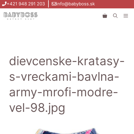
Preskočiť
+421 948 291 203
info@babyboss.sk
na
Me
obsah
dievcenske-kratasy-
s-vreckami-bavlna-
army-mrofi-modre-
vel-98.jpg