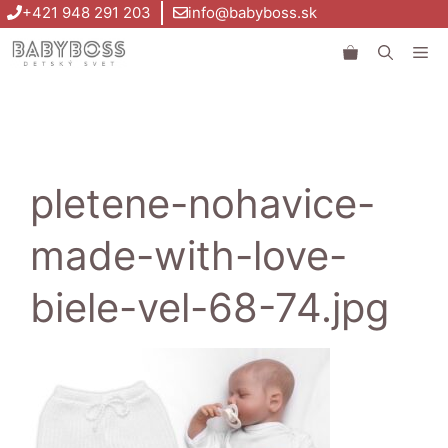
Preskočiť
+421 948 291 203
info@babyboss.sk
na
Me
obsah
pletene-nohavice-
made-with-love-
biele-vel-68-74.jpg