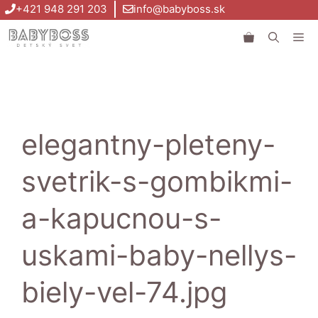
Preskočiť
+421 948 291 203
info@babyboss.sk
na
Me
obsah
elegantny-pleteny-
svetrik-s-gombikmi-
a-kapucnou-s-
uskami-baby-nellys-
biely-vel-74.jpg